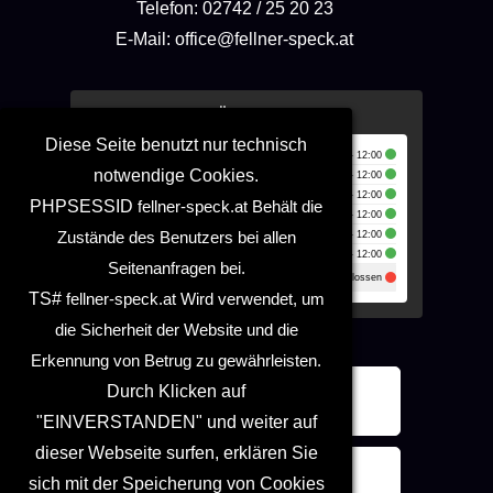
Telefon: 02742 / 25 20 23
E-Mail: office@fellner-speck.at
Unsere Öffnungszeiten
Diese Seite benutzt nur technisch
Montag:
🕑
07:00 - 12:00
notwendige Cookies.
Dienstag:
🕑
07:00 - 12:00
Mittwoch:
🕑
07:00 - 12:00
PHPSESSID
fellner-speck.at
Behält die
Donnerstag:
🕑
07:00 - 12:00
Freitag:
🕑
07:00 - 12:00
Zustände des Benutzers bei allen
Samstag:
🕑
07:00 - 12:00
Seitenanfragen bei.
Sonntag:
Geschlossen
TS#
fellner-speck.at
Wird verwendet, um
die Sicherheit der Website und die
Erkennung von Betrug zu gewährleisten.
Durch Klicken auf
Zum Newsletter anmelden
"EINVERSTANDEN" und weiter auf
dieser Webseite surfen, erklären Sie
Geschenk-Gutschein
sich mit der Speicherung von Cookies