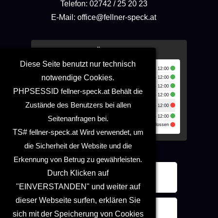
Telefon: 02742 / 25 20 23
E-Mail: office@fellner-speck.at
Unsere Öffnungszeiten
Diese Seite benutzt nur technisch
Montag:
🕑
07:00 - 12:00
notwendige Cookies.
Dienstag:
🕑
07:00 - 12:00
Mittwoch:
🕑
07:00 - 12:00
PHPSESSID
fellner-speck.at
Behält die
Donnerstag:
🕑
07:00 - 12:00
Zustände des Benutzers bei allen
Freitag:
🕑
07:00 - 12:00
Samstag:
🕑
07:00 - 12:00
Seitenanfragen bei.
Sonntag:
Geschlossen
TS#
fellner-speck.at
Wird verwendet, um
die Sicherheit der Website und die
Erkennung von Betrug zu gewährleisten.
Durch Klicken auf
Zum Newsletter anmelden
"EINVERSTANDEN" und weiter auf
dieser Webseite surfen, erklären Sie
Geschenk-Gutschein
sich mit der Speicherung von Cookies