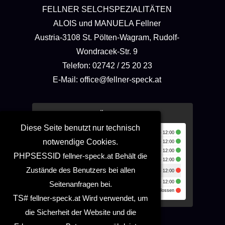
FELLNER SELCHSPEZIALITÄTEN
ALOIS und MANUELA Fellner
Austria-3108 St. Pölten-Wagram, Rudolf-
Wondracek-Str. 9
Telefon: 02742 / 25 20 23
E-Mail: office@fellner-speck.at
Unsere Öffnungszeiten
Diese Seite benutzt nur technisch
Montag:
🕑
07:00 - 12:00
notwendige Cookies.
Dienstag:
🕑
07:00 - 12:00
Mittwoch:
🕑
07:00 - 12:00
PHPSESSID
fellner-speck.at
Behält die
Donnerstag:
🕑
07:00 - 12:00
Zustände des Benutzers bei allen
Freitag:
🕑
07:00 - 12:00
Samstag:
🕑
07:00 - 12:00
Seitenanfragen bei.
Sonntag:
Geschlossen
TS#
fellner-speck.at
Wird verwendet, um
die Sicherheit der Website und die