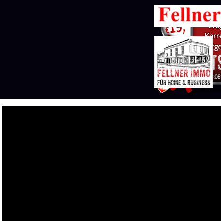
Direkt zum Seiteninhalt
Menü übers
The owner of the requ