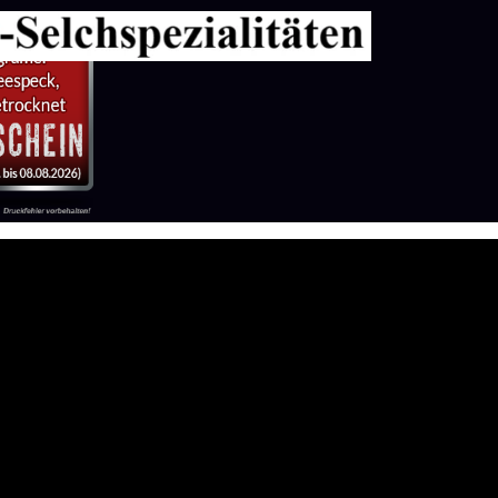
pringen
ested video does not allow it to be played in em